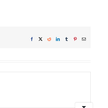
Facebook
X
Reddit
LinkedIn
Tumblr
Pinterest
Email