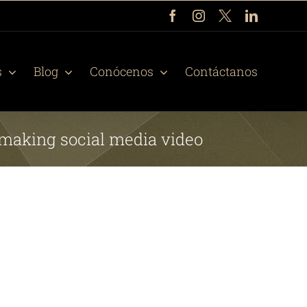
Facebook
Instagram
X
LinkedIn
s
Blog
Conócenos
Contáctanos
 making social media video