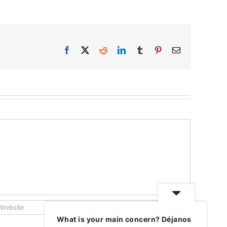
Facebook
X
Reddit
LinkedIn
Tumblr
Pinterest
Email
What is your main concern? Déjanos