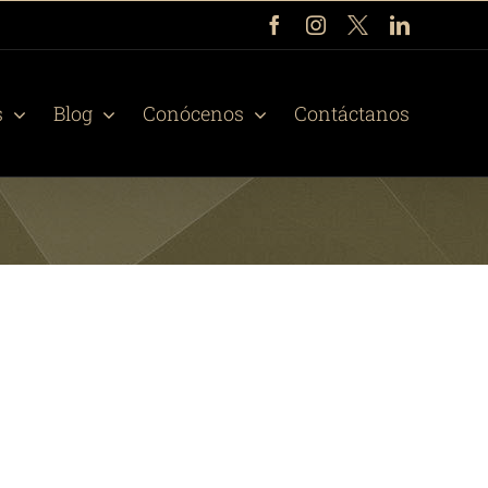
Facebook
Instagram
X
LinkedIn
s
Blog
Conócenos
Contáctanos