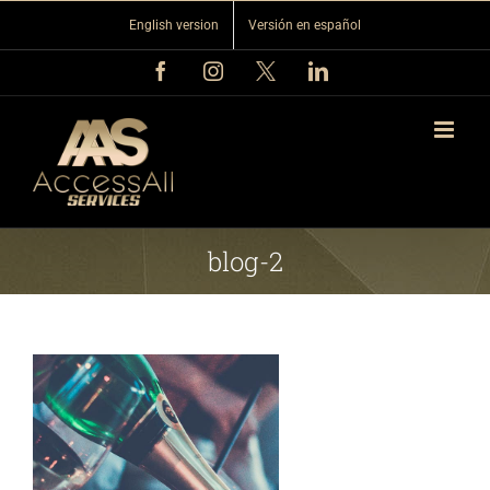
Skip
English version
Versión en español
to
content
Facebook
Instagram
X
LinkedIn
blog-2