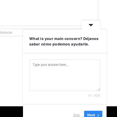
What is your main concern? Déjanos
saber cómo podemos ayudarte.
0 / 400
Skip
Next
Facebook
Instagram
X
LinkedIn