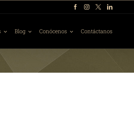
Facebook
Instagram
X
LinkedIn
s
Blog
Conócenos
Contáctanos