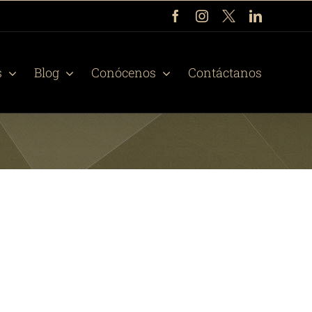
Facebook
Instagram
X
LinkedIn
s
Blog
Conócenos
Contáctanos