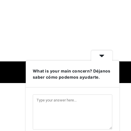
What is your main concern? Déjanos
Facebook
Instagram
X
LinkedIn
saber cómo podemos ayudarte.