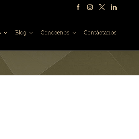
Facebook
Instagram
X
LinkedIn
s
Blog
Conócenos
Contáctanos