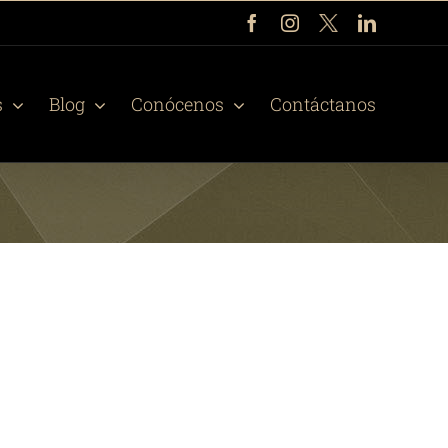
Facebook
Instagram
X
LinkedIn
s
Blog
Conócenos
Contáctanos