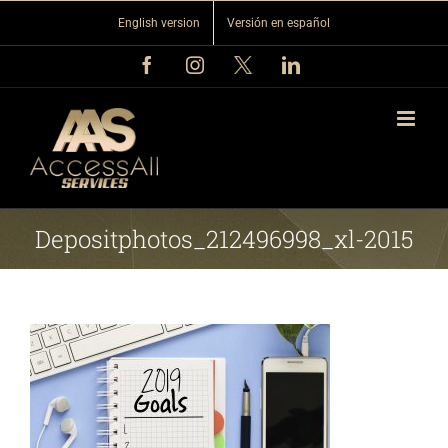
Skip
English version
Versión en español
to
content
Facebook
Instagram
X
LinkedIn
Depositphotos_212496998_xl-2015