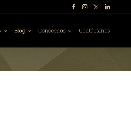
Facebook
Instagram
X
LinkedIn
s
Blog
Conócenos
Contáctanos