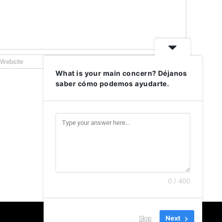
What is your main concern? Déjanos
saber cómo podemos ayudarte.
0 / 400
Skip
Next
Facebook
Instagram
X
LinkedIn