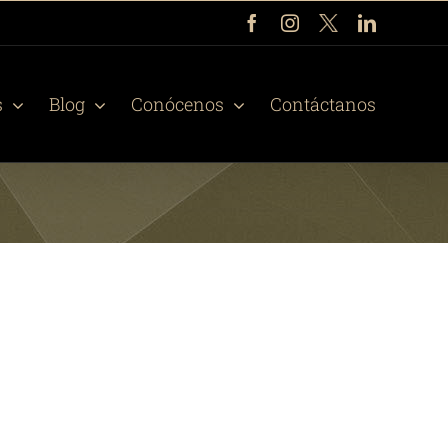
Facebook
Instagram
X
LinkedIn
s
Blog
Conócenos
Contáctanos