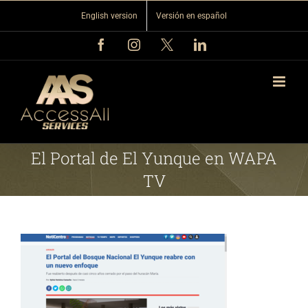
Skip
English version
Versión en español
to
content
Facebook
Instagram
X
LinkedIn
El Portal de El Yunque en WAPA
TV