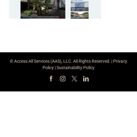
© Access All Services (AAS), LLC. All Rights Reserved. |
Privacy
Policy
|
Sustainability Policy
Facebook
Instagram
X
LinkedIn