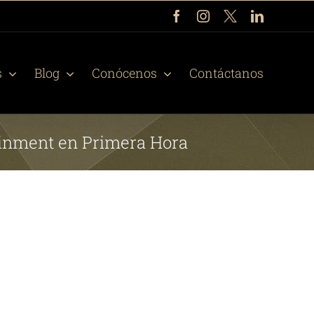
Facebook
Instagram
X
LinkedIn
s
Blog
Conócenos
Contáctanos
ainment en Primera Hora