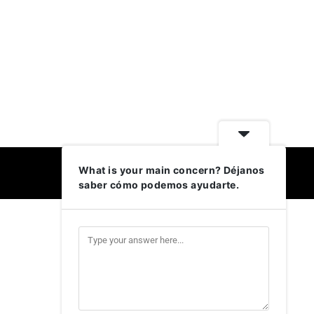
What is your main concern? Déjanos
Facebook
Instagram
X
LinkedIn
saber cómo podemos ayudarte.